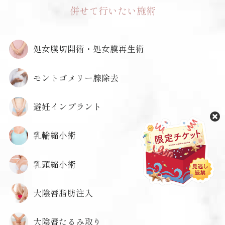
併せて行いたい施術
処女膜切開術・処女膜再生術
モントゴメリー腺除去
避妊インプラント
乳輪縮小術
乳頭縮小術
大陰唇脂肪注入
大陰唇たるみ取り