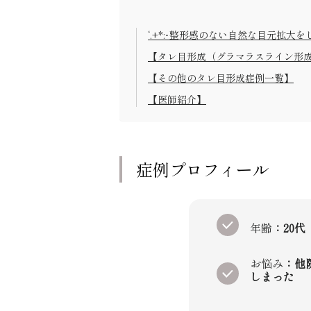
‘.+*:･整形感のない自然な目元拡大をし
‘
【タレ目形成（グラマラスライン形
【その他のタレ目形成症例一覧】
【医師紹介】
症例プロフィール
年齢
：20代
お悩み
：他
しまった