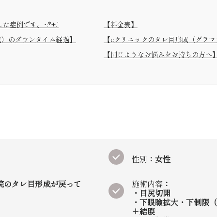
た症例です。･:*+.’
【料金表】
.+*:･整形感のない自然な目元拡大をした症例です。･:*+
成）のダウンタイム経過】
【eクリニックのタレ目形成（グラマ
【同じようなお悩みをお持ちの方へ
性別
：女性
院のタレ目形成が戻って
施術内容
：
・目尻切開
・下眼瞼拡大・下制限（
＋結膜