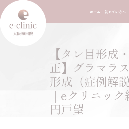
ホーム
初めての方へ
【タレ目形成
正】グラマラ
形成（症例解
｜eクリニック
円戸望